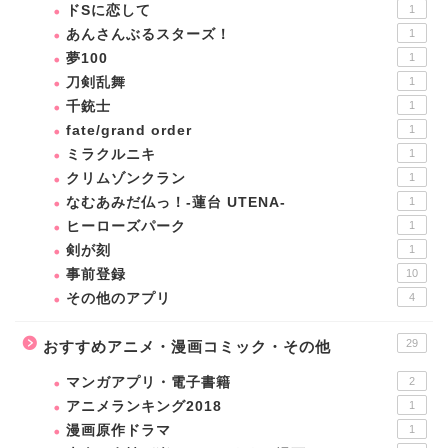
ドSに恋して
1
あんさんぶるスターズ！
1
夢100
1
刀剣乱舞
1
千銃士
1
fate/grand order
1
ミラクルニキ
1
クリムゾンクラン
1
なむあみだ仏っ！-蓮台 UTENA-
1
ヒーローズパーク
1
剣が刻
1
事前登録
10
その他のアプリ
4
29
おすすめアニメ・漫画コミック・その他
マンガアプリ・電子書籍
2
アニメランキング2018
1
漫画原作ドラマ
1