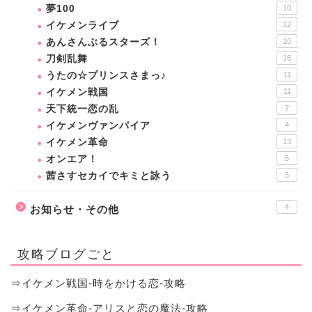
夢100
10
イケメンライブ
12
あんさんぶるスターズ！
10
刀剣乱舞
16
うたの☆プリンスさまっ♪
11
イケメン戦国
11
天下統一恋の乱
7
イケメンヴァンパイア
4
イケメン革命
13
オンエア！
5
茜さすセカイでキミと詠う
5
4
お知らせ・その他
攻略ブログごと
⇒イケメン戦国-時をかける恋-攻略
⇒イケメン革命-アリスと恋の魔法-攻略