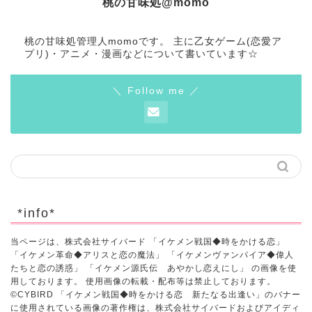
桃の甘味処@momo
桃の甘味処管理人momoです。 主に乙女ゲーム(恋愛ア
プリ)・アニメ・漫画などについて書いています☆
＼ Follow me ／
*info*
当ページは、株式会社サイバード 「イケメン戦国◆時をかける恋」
「イケメン革命◆アリスと恋の魔法」 「イケメンヴァンパイア◆偉人
たちと恋の誘惑」 「イケメン源氏伝 あやかし恋えにし」 の画像を使
用しております。 使用画像の転載・配布等は禁止しております。
©CYBIRD 「イケメン戦国◆時をかける恋 新たなる出逢い」のバナー
に使用されている画像の著作権は、株式会社サイバードおよびアイディ