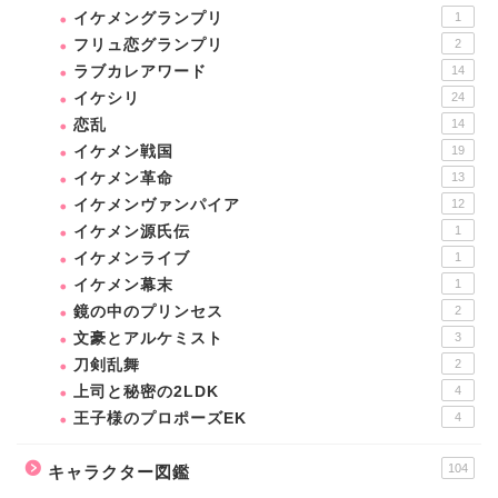
イケメングランプリ
1
フリュ恋グランプリ
2
ラブカレアワード
14
イケシリ
24
恋乱
14
イケメン戦国
19
イケメン革命
13
イケメンヴァンパイア
12
イケメン源氏伝
1
イケメンライブ
1
イケメン幕末
1
鏡の中のプリンセス
2
文豪とアルケミスト
3
刀剣乱舞
2
上司と秘密の2LDK
4
王子様のプロポーズEK
4
104
キャラクター図鑑