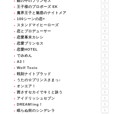
鏡の中のプリンセス
1
王子様のプロポーズ EK
1
魔界王子と魅惑のナイトメア
1
100シーンの恋+
1
スタンドマイヒーローズ
1
恋とプロデューサー
2
恋愛幕末カレシ
1
恋愛プリンセス
1
恋愛HOTEL
1
でみめん
2
A3！
1
Wolf Toxic
1
戦刻ナイトブラッド
1
うたの☆プリンスさまっ♪
1
オンエア！
2
茜さすセカイでキミと詠う
1
アイドリッシュセブン
1
DREAM!ing！
1
眠らぬ街のシンデレラ
1