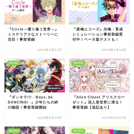
『Circle～環り逢う世界～』
『星鳴エコーズ』共鳴・育成
ミステリアスなストーリーに
シミュレーション事前登録受
注目！事前登録
付中！ベータ版テストも！
2019年4月21日
2019年4月18日
事前登録
事前登録
『ダンキラ!!! - Boys, be
『Alice Closet アリスクロー
DANCING! -』少年たちの絆
ゼット』花人形世界に浸る！
の物語！事前登録開始
事前登録【追記あり】
2019年4月10日
2019年3月27日
事前登録
事前登録