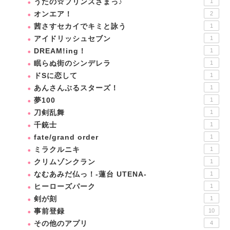
うたの☆プリンスさまっ♪
1
オンエア！
2
茜さすセカイでキミと詠う
1
アイドリッシュセブン
1
DREAM!ing！
1
眠らぬ街のシンデレラ
1
ドSに恋して
1
あんさんぶるスターズ！
1
夢100
1
刀剣乱舞
1
千銃士
1
fate/grand order
1
ミラクルニキ
1
クリムゾンクラン
1
なむあみだ仏っ！-蓮台 UTENA-
1
ヒーローズパーク
1
剣が刻
1
事前登録
10
その他のアプリ
4