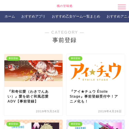
桃の甘味処
ホーム
おすすめアプリ
おすすめ乙女ゲーム一覧まとめ
おすすめアニ
― CATEGORY ―
事前登録
事前登録
事前登録
『和奇伝愛（わきでんあ
『アイ★チュウ Étoile
い）』愛を紡ぐ和風恋愛
Stage』事前登録受付中！ア
ADV【事前登録】
ニメ化も！
2019年5月24日
2019年4月26日
事前登録
事前登録