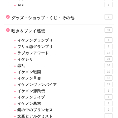
AGF
1
7
グッズ・ショップ・くじ・その他
91
呟き＆プレイ感想
イケメングランプリ
1
フリュ恋グランプリ
2
ラブカレアワード
14
イケシリ
24
恋乱
14
イケメン戦国
19
イケメン革命
13
イケメンヴァンパイア
12
イケメン源氏伝
1
イケメンライブ
1
イケメン幕末
1
鏡の中のプリンセス
2
文豪とアルケミスト
3