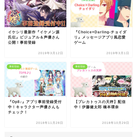
イケシリ最新作『イケメン源
『Choice×Darling-チョイダ
氏伝』ビジュアル＆声優さん
リ』メッセージアプリ風恋愛
公開！事前登録
ゲーム
2019年3月12日
2019年3月1日
事前登録
事前登録
『Op8♪』アプリ事前登録受付
【プレカトゥスの天秤】配信
中！キャラクター声優さんも
中！伊藤健太郎 橋本環奈
チェック！
2018年11月28日
2018年10月29日