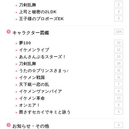
刀剣乱舞
2
上司と秘密の2LDK
4
王子様のプロポーズEK
4
104
キャラクター図鑑
夢100
10
イケメンライブ
12
あんさんぶるスターズ！
10
刀剣乱舞
16
うたの☆プリンスさまっ♪
11
イケメン戦国
11
天下統一恋の乱
7
イケメンヴァンパイア
4
イケメン革命
13
オンエア！
5
茜さすセカイでキミと詠う
5
4
お知らせ・その他