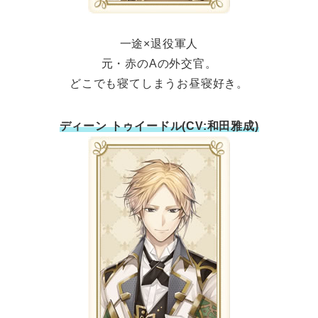
一途×退役軍人
元・赤のAの外交官。
どこでも寝てしまうお昼寝好き。
ディーン トゥイードル(CV:和田雅成)