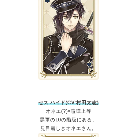
セス ハイド(CV:村田太志)
オネエ(?)×喧嘩上等
黒軍の10の階級にある、
見目麗しきオネエさん。