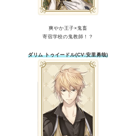
爽やか王子×鬼畜
寄宿学校の鬼教師！？
ダリム トゥイードル(CV:安里勇哉)