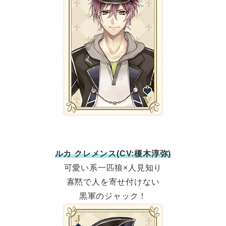
ルカ クレメンス(CV:榎木淳弥)
可愛い系一匹狼×人見知り
寡黙で人を寄せ付けない
黒軍のジャック！