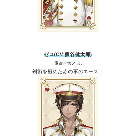
ゼロ(CV:熊谷健太郎)
孤高×天才肌
剣術を極めた赤の軍のエース！