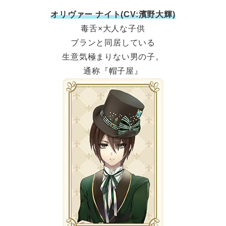
オリヴァー ナイト(CV:濱野大輝)
毒舌×大人な子供
ブランと同居している
生意気極まりない男の子。
通称『帽子屋』