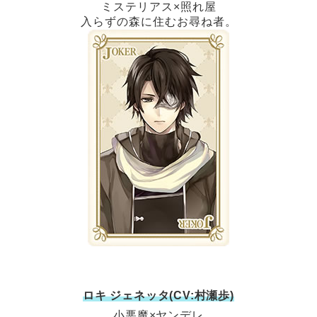
ミステリアス×照れ屋
入らずの森に住むお尋ね者。
ロキ ジェネッタ(CV:村瀬歩)
小悪魔×ヤンデレ