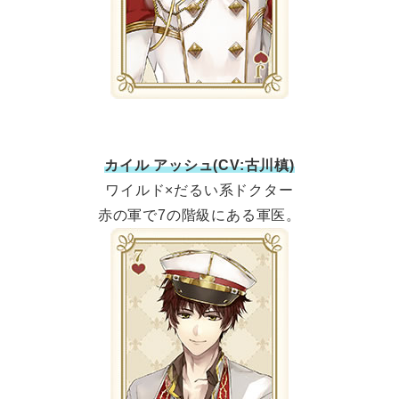
カイル アッシュ(CV:古川槙)
ワイルド×だるい系ドクター
赤の軍で7の階級にある軍医。