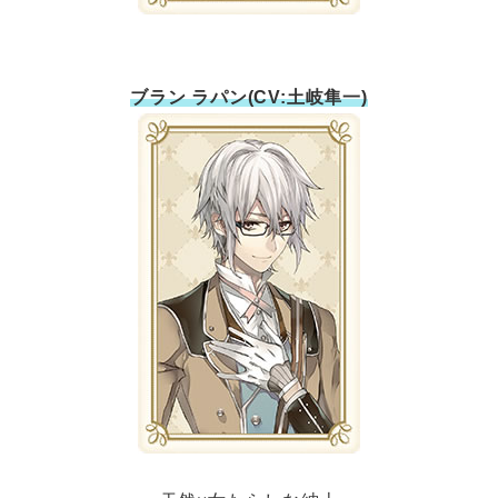
ブラン ラパン(CV:土岐隼一)