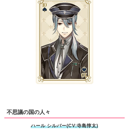
不思議の国の人々
ハール シルバー(CV:寺島惇太)