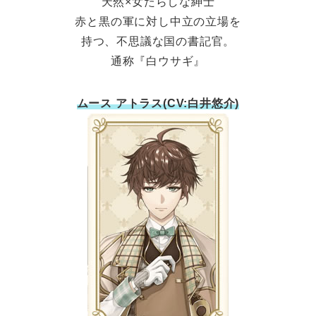
天然×女たらしな紳士
赤と黒の軍に対し中立の立場を
持つ、不思議な国の書記官。
通称『白ウサギ』
ムース アトラス(CV:白井悠介)