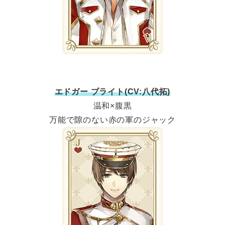
エドガー ブライト(CV:八代拓)
温和×腹黒
万能で隙のない赤の軍のジャック