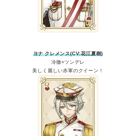
ヨナ クレメンス(CV:花江夏樹)
冷徹×ツンデレ
美しく麗しい赤軍のクイーン！