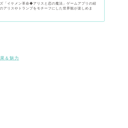
ズ「イケメン革命◆アリスと恋の魔法」ゲームアプリの紹
のアリスやトランプをモチーフにした世界観が楽しめま
結果＆魅力