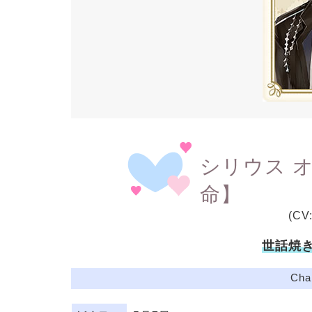
シリウス 
命】
(C
世話焼
Cha