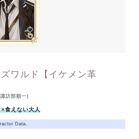
オズワルド【イケメン革
V:諏訪部順一)
き×食えない大人
ractor Data.