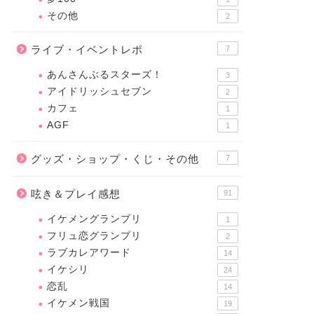
その他
2
ライブ・イベントレポ
7
あんさんぶるスターズ！
3
アイドリッシュセブン
2
カフェ
1
AGF
1
グッズ・ショップ・くじ・その他
7
呟き＆プレイ感想
91
イケメングランプリ
1
フリュ恋グランプリ
2
ラブカレアワード
14
イケシリ
24
恋乱
14
イケメン戦国
19