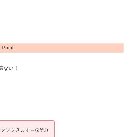
Point.
端ない！
ゾクきます～(≧∀≦)