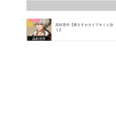
高杉晋作【茜さすセカイでキミと詠
う】