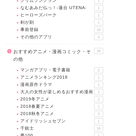
クリムゾンクラン
1
なむあみだ仏っ！-蓮台 UTENA-
1
ヒーローズパーク
1
剣が刻
1
事前登録
10
その他のアプリ
4
おすすめアニメ・漫画コミック・そ
29
の他
マンガアプリ・電子書籍
2
アニメランキング2018
1
漫画原作ドラマ
1
大人の女性が楽しめるおすすめ漫画
1
2019冬アニメ
2
2018春夏アニメ
1
2018秋冬アニメ
3
アイドリッシュセブン
1
千銃士
10
夢100
1