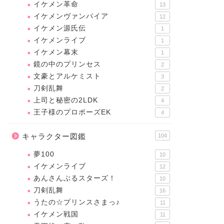
イケメン革命
13
イケメンヴァンパイア
12
イケメン源氏伝
1
イケメンライブ
1
イケメン幕末
1
鏡の中のプリンセス
2
文豪とアルケミスト
3
刀剣乱舞
2
上司と秘密の2LDK
4
王子様のプロポーズEK
4
キャラクター図鑑
104
夢100
10
イケメンライブ
12
あんさんぶるスターズ！
10
刀剣乱舞
16
うたの☆プリンスさまっ♪
11
イケメン戦国
11