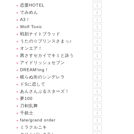
恋愛HOTEL
1
でみめん
2
A3！
1
Wolf Toxic
1
戦刻ナイトブラッド
1
うたの☆プリンスさまっ♪
1
オンエア！
2
茜さすセカイでキミと詠う
1
アイドリッシュセブン
1
DREAM!ing！
1
眠らぬ街のシンデレラ
1
ドSに恋して
1
あんさんぶるスターズ！
1
夢100
1
刀剣乱舞
1
千銃士
1
fate/grand order
1
ミラクルニキ
1