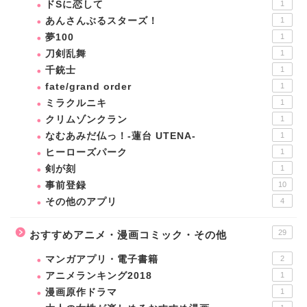
ドSに恋して
1
あんさんぶるスターズ！
1
夢100
1
刀剣乱舞
1
千銃士
1
fate/grand order
1
ミラクルニキ
1
クリムゾンクラン
1
なむあみだ仏っ！-蓮台 UTENA-
1
ヒーローズパーク
1
剣が刻
1
事前登録
10
その他のアプリ
4
29
おすすめアニメ・漫画コミック・その他
マンガアプリ・電子書籍
2
アニメランキング2018
1
漫画原作ドラマ
1