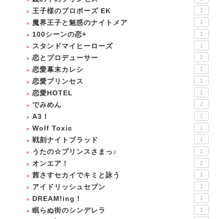
王子様のプロポーズ EK
1
魔界王子と魅惑のナイトメア
1
100シーンの恋+
1
スタンドマイヒーローズ
1
恋とプロデューサー
2
恋愛幕末カレシ
1
恋愛プリンセス
1
恋愛HOTEL
1
でみめん
2
A3！
1
Wolf Toxic
1
戦刻ナイトブラッド
1
うたの☆プリンスさまっ♪
1
オンエア！
2
茜さすセカイでキミと詠う
1
アイドリッシュセブン
1
DREAM!ing！
1
眠らぬ街のシンデレラ
1