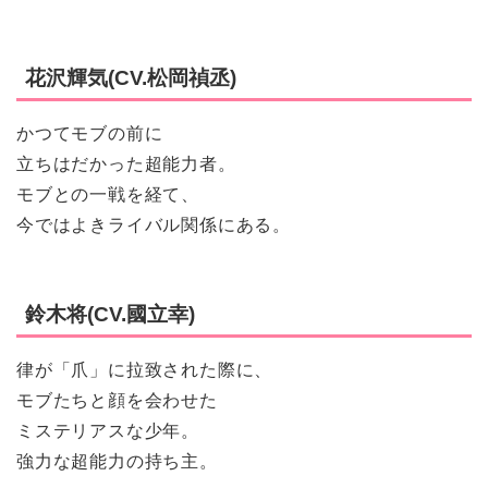
花沢輝気(CV.松岡禎丞)
かつてモブの前に
立ちはだかった超能力者。
モブとの一戦を経て、
今ではよきライバル関係にある。
鈴木将(CV.國立幸)
律が「爪」に拉致された際に、
モブたちと顔を会わせた
ミステリアスな少年。
強力な超能力の持ち主。