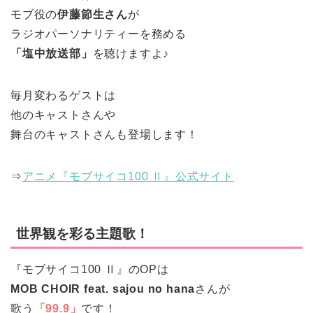
モブ役の
伊藤節生さん
が
ラジオパーソナリティーを務める
「塩中放送部」
を聴けますよ♪
毎月変わるゲストは
他のキャストさんや
舞台のキャストさんも登場します！
⇒
アニメ『モブサイコ100 Ⅱ』公式サイト
世界観を彩る主題歌！
『モブサイコ100 Ⅱ』のOPは
MOB CHOIR feat. sajou no hana
さんが
歌う
「99.9」
です！