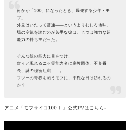
何かが「100」になったとき、爆発する少年・モ
ブ。
外見はいたって普通――というよりむしろ地味。
場の空気を読むのが苦手な彼は、じつは強力な超
能力の持ち主だった。
そんな彼の能力に目をつけ、
次々と現れるニセ霊能力者に宗教団体、不良番
長、謎の秘密組織……。
フツーの青春を願うモブに、平穏な日は訪れるの
か？
アニメ『モブサイコ100 Ⅱ』公式PVはこちら↓