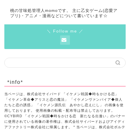
桃の甘味処管理人momoです。 主に乙女ゲーム(恋愛ア
プリ)・アニメ・漫画などについて書いています☆
＼ Follow me ／
*info*
当ページは、株式会社サイバード 「イケメン戦国◆時をかける恋」
「イケメン革命◆アリスと恋の魔法」 「イケメンヴァンパイア◆偉人
たちと恋の誘惑」 「イケメン源氏伝 あやかし恋えにし」 の画像を使
用しております。 使用画像の転載・配布等は禁止しております。
©CYBIRD 「イケメン戦国◆時をかける恋 新たなる出逢い」のバナー
に使用されている画像の著作権は、株式会社サイバードおよびアイディ
アファクトリー株式会社に帰属します。 * 当ページは、株式会社ボルテ