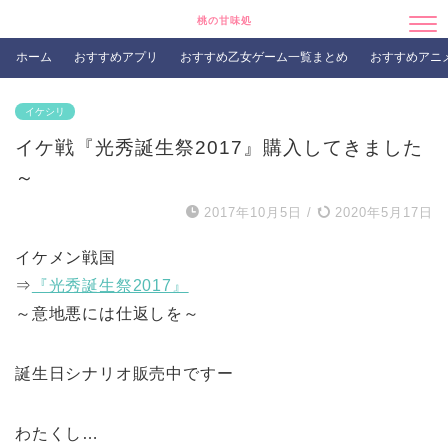
桃の甘味処
ホーム
おすすめアプリ
おすすめ乙女ゲーム一覧まとめ
おすすめアニ
イケシリ
イケ戦『光秀誕生祭2017』購入してきました
～
2017年10月5日
/
2020年5月17日
イケメン戦国
⇒
『光秀誕生祭2017』
～意地悪には仕返しを～
誕生日シナリオ販売中ですー
わたくし…