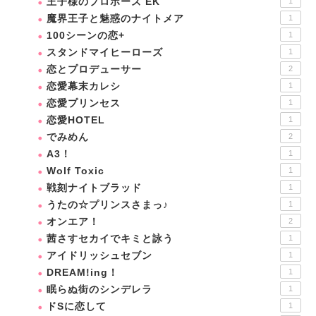
王子様のプロポーズ EK
1
魔界王子と魅惑のナイトメア
1
100シーンの恋+
1
スタンドマイヒーローズ
1
恋とプロデューサー
2
恋愛幕末カレシ
1
恋愛プリンセス
1
恋愛HOTEL
1
でみめん
2
A3！
1
Wolf Toxic
1
戦刻ナイトブラッド
1
うたの☆プリンスさまっ♪
1
オンエア！
2
茜さすセカイでキミと詠う
1
アイドリッシュセブン
1
DREAM!ing！
1
眠らぬ街のシンデレラ
1
ドSに恋して
1