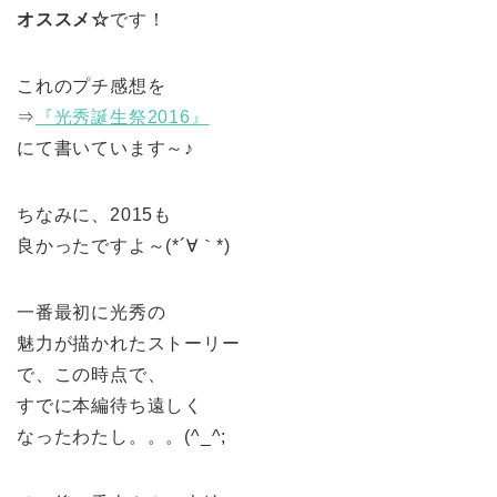
オススメ☆
です！
これのプチ感想を
⇒
『光秀誕生祭2016』
にて書いています～♪
ちなみに、2015も
良かったですよ～(*´∀｀*)
一番最初に光秀の
魅力が描かれたストーリー
で、この時点で、
すでに本編待ち遠しく
なったわたし。。。(^_^;