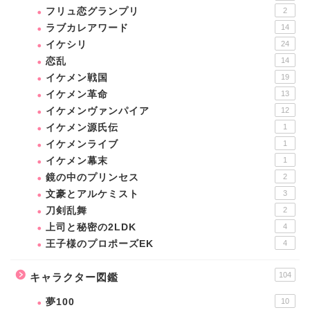
フリュ恋グランプリ
2
ラブカレアワード
14
イケシリ
24
恋乱
14
イケメン戦国
19
イケメン革命
13
イケメンヴァンパイア
12
イケメン源氏伝
1
イケメンライブ
1
イケメン幕末
1
鏡の中のプリンセス
2
文豪とアルケミスト
3
刀剣乱舞
2
上司と秘密の2LDK
4
王子様のプロポーズEK
4
104
キャラクター図鑑
夢100
10