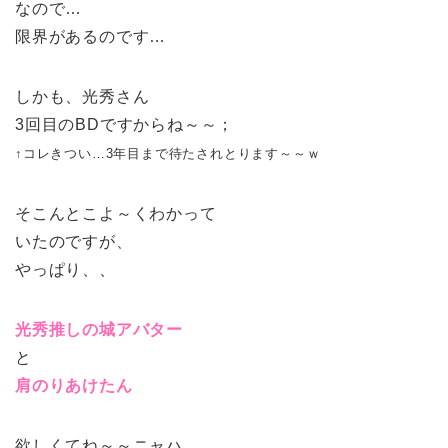
なので…
限界があるのです…
しかも、光秀さん
3回目のBDですからね～～；
↑コレきつい…3年目まで待たされとります～～ｗ
そこんとこよ～くわかって
いたのですが、
やっぱり、、
光秀推しの城アバター
と
肩のりあけたん
欲しくてね～～ニャハ。。