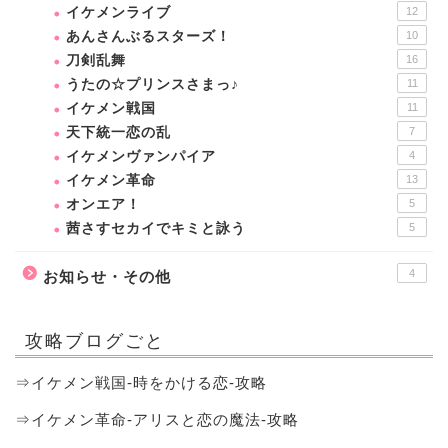
イケメンライブ
12
あんさんぶるスターズ！
10
刀剣乱舞
16
うたの☆プリンスさまっ♪
11
イケメン戦国
11
天下統一恋の乱
7
イケメンヴァンパイア
4
イケメン革命
13
オンエア！
5
茜さすセカイでキミと詠う
5
4
お知らせ・その他
攻略ブログごと
⇒イケメン戦国-時をかける恋-攻略
⇒イケメン革命-アリスと恋の魔法-攻略