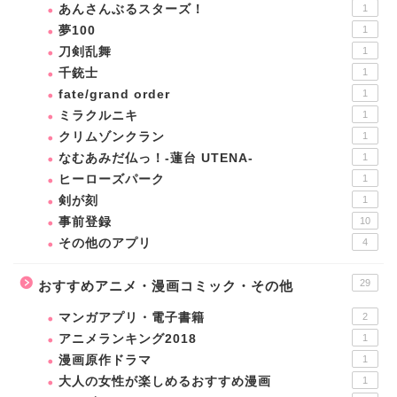
あんさんぶるスターズ！
1
夢100
1
刀剣乱舞
1
千銃士
1
fate/grand order
1
ミラクルニキ
1
クリムゾンクラン
1
なむあみだ仏っ！-蓮台 UTENA-
1
ヒーローズパーク
1
剣が刻
1
事前登録
10
その他のアプリ
4
29
おすすめアニメ・漫画コミック・その他
マンガアプリ・電子書籍
2
アニメランキング2018
1
漫画原作ドラマ
1
大人の女性が楽しめるおすすめ漫画
1