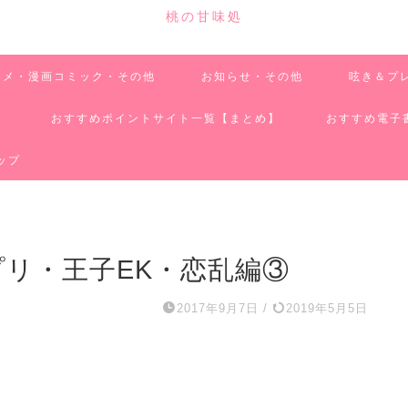
桃の甘味処
ニメ・漫画コミック・その他
お知らせ・その他
呟き＆プ
】
おすすめポイントサイト一覧【まとめ】
おすすめ電子
ップ
プリ・王子EK・恋乱編③
2017年9月7日
/
2019年5月5日