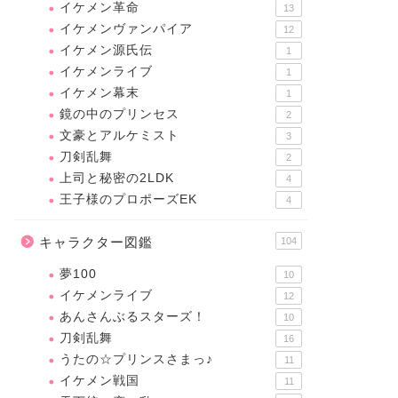
イケメン革命
13
イケメンヴァンパイア
12
イケメン源氏伝
1
イケメンライブ
1
イケメン幕末
1
鏡の中のプリンセス
2
文豪とアルケミスト
3
刀剣乱舞
2
上司と秘密の2LDK
4
王子様のプロポーズEK
4
キャラクター図鑑
104
夢100
10
イケメンライブ
12
あんさんぶるスターズ！
10
刀剣乱舞
16
うたの☆プリンスさまっ♪
11
イケメン戦国
11