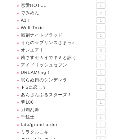
恋愛HOTEL
1
でみめん
2
A3！
1
Wolf Toxic
1
戦刻ナイトブラッド
1
うたの☆プリンスさまっ♪
1
オンエア！
2
茜さすセカイでキミと詠う
1
アイドリッシュセブン
1
DREAM!ing！
1
眠らぬ街のシンデレラ
1
ドSに恋して
1
あんさんぶるスターズ！
1
夢100
1
刀剣乱舞
1
千銃士
1
fate/grand order
1
ミラクルニキ
1