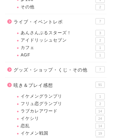
その他
2
ライブ・イベントレポ
7
あんさんぶるスターズ！
3
アイドリッシュセブン
2
カフェ
1
AGF
1
グッズ・ショップ・くじ・その他
7
呟き＆プレイ感想
91
イケメングランプリ
1
フリュ恋グランプリ
2
ラブカレアワード
14
イケシリ
24
恋乱
14
イケメン戦国
19