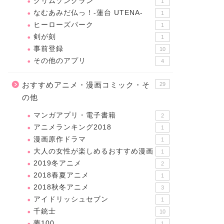
クリムゾンクラン
1
なむあみだ仏っ！-蓮台 UTENA-
1
ヒーローズパーク
1
剣が刻
1
事前登録
10
その他のアプリ
4
おすすめアニメ・漫画コミック・そ
29
の他
マンガアプリ・電子書籍
2
アニメランキング2018
1
漫画原作ドラマ
1
大人の女性が楽しめるおすすめ漫画
1
2019冬アニメ
2
2018春夏アニメ
1
2018秋冬アニメ
3
アイドリッシュセブン
1
千銃士
10
夢100
1