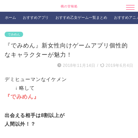
桃の甘味処
ホーム
おすすめアプリ
おすすめ乙女ゲーム一覧まとめ
おすすめアニ
でみめん
『でみめん』新女性向けゲームアプリ個性的
なキャラクターが魅力！
2018年11月14日
/
2019年6月4日
デミヒューマンなイケメン
↓ 略して
『でみめん』
出会える相手は8割以上が
人間以外！？