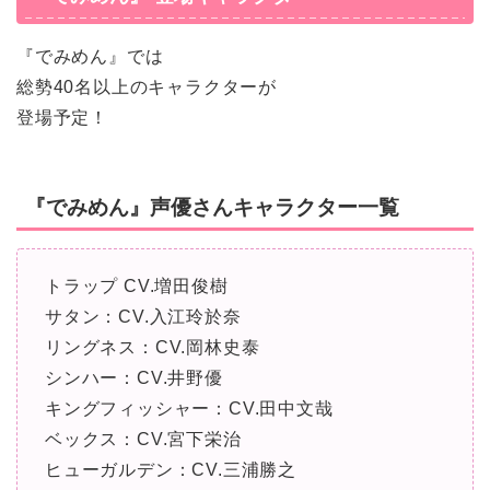
『でみめん』では
総勢40名以上のキャラクターが
登場予定！
『でみめん』声優さんキャラクター一覧
トラップ CV.増田俊樹
サタン：CV.入江玲於奈
リングネス：CV.岡林史泰
シンハー：CV.井野優
キングフィッシャー：CV.田中文哉
ベックス：CV.宮下栄治
ヒューガルデン：CV.三浦勝之