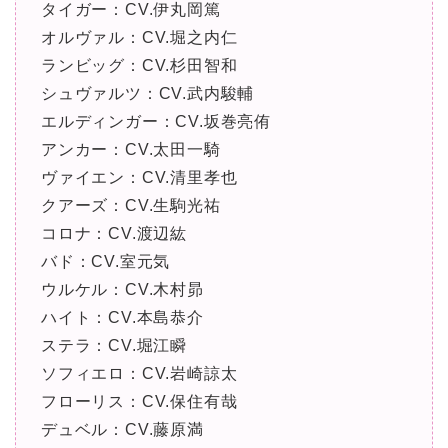
タイガー：CV.伊丸岡篤
オルヴァル：CV.堀之内仁
ランビッグ：CV.杉田智和
シュヴァルツ：CV.武内駿輔
エルディンガー：CV.坂巻亮侑
アンカー：CV.太田一騎
ヴァイエン：CV.清里孝也
クアーズ：CV.生駒光祐
コロナ：CV.渡辺紘
バド：CV.室元気
ウルケル：CV.木村昴
ハイト：CV.本島恭介
ステラ：CV.堀江瞬
ソフィエロ：CV.岩崎諒太
フローリス：CV.保住有哉
デュベル：CV.藤原満