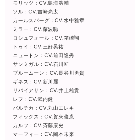
モリッツ：CV.鳥海浩輔
ソル：CV.吉崎亮太
カールスバーグ：CV.水中雅章
ミラー：CV.藤波聡
ロシュフォール：CV.箱崎翔
トゥイ：CV.三好晃祐
ニュートン：CV.前田隆秀
サンミガル：CV.石川匠
ブルームーン：CV.長谷川勇貴
ギネス：CV.新川麗
リバイアサン：CV.井上雄貴
レフ：CV.武内健
バルチカ：CV.丸山エレキ
フィックス：CV.賀來俊胤
カルフ：CV.斉藤康史
マーフィー：CV.岡本未来