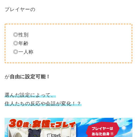
プレイヤーの
◎性別
◎年齢
◎一人称
が
自由に設定可能！
選んだ設定によって、
住人たちの反応や会話が変化！？