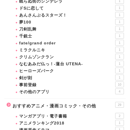
眠らぬ街のシンデレラ
1
ドSに恋して
1
あんさんぶるスターズ！
1
夢100
1
刀剣乱舞
1
千銃士
1
fate/grand order
1
ミラクルニキ
1
クリムゾンクラン
1
なむあみだ仏っ！-蓮台 UTENA-
1
ヒーローズパーク
1
剣が刻
1
事前登録
10
その他のアプリ
4
29
おすすめアニメ・漫画コミック・その他
マンガアプリ・電子書籍
2
アニメランキング2018
1
1