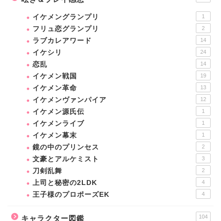
イケメングランプリ
1
フリュ恋グランプリ
2
ラブカレアワード
14
イケシリ
24
恋乱
14
イケメン戦国
19
イケメン革命
13
イケメンヴァンパイア
12
イケメン源氏伝
1
イケメンライブ
1
イケメン幕末
1
鏡の中のプリンセス
2
文豪とアルケミスト
3
刀剣乱舞
2
上司と秘密の2LDK
4
王子様のプロポーズEK
4
104
キャラクター図鑑