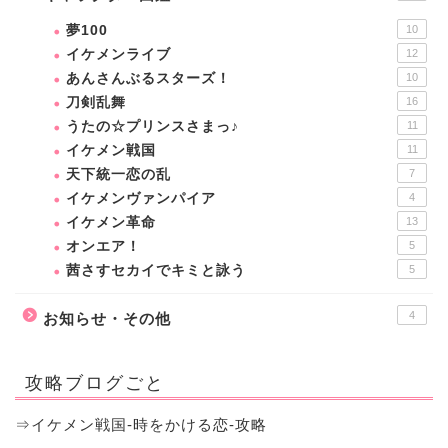
夢100
10
イケメンライブ
12
あんさんぶるスターズ！
10
刀剣乱舞
16
うたの☆プリンスさまっ♪
11
イケメン戦国
11
天下統一恋の乱
7
イケメンヴァンパイア
4
イケメン革命
13
オンエア！
5
茜さすセカイでキミと詠う
5
4
お知らせ・その他
攻略ブログごと
⇒イケメン戦国-時をかける恋-攻略