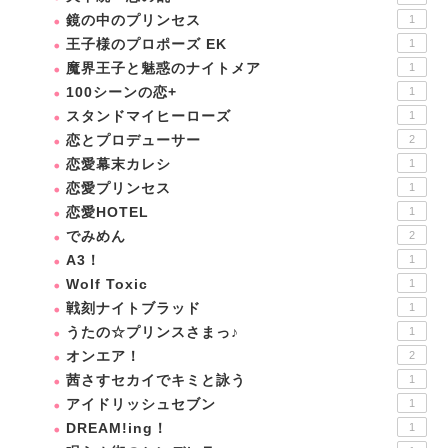
鏡の中のプリンセス
1
王子様のプロポーズ EK
1
魔界王子と魅惑のナイトメア
1
100シーンの恋+
1
スタンドマイヒーローズ
1
恋とプロデューサー
2
恋愛幕末カレシ
1
恋愛プリンセス
1
恋愛HOTEL
1
でみめん
2
A3！
1
Wolf Toxic
1
戦刻ナイトブラッド
1
うたの☆プリンスさまっ♪
1
オンエア！
2
茜さすセカイでキミと詠う
1
アイドリッシュセブン
1
DREAM!ing！
1