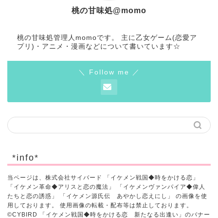
桃の甘味処@momo
桃の甘味処管理人momoです。 主に乙女ゲーム(恋愛ア
プリ)・アニメ・漫画などについて書いています☆
＼ Follow me ／
*info*
当ページは、株式会社サイバード 「イケメン戦国◆時をかける恋」
「イケメン革命◆アリスと恋の魔法」 「イケメンヴァンパイア◆偉人
たちと恋の誘惑」 「イケメン源氏伝 あやかし恋えにし」 の画像を使
用しております。 使用画像の転載・配布等は禁止しております。
©CYBIRD 「イケメン戦国◆時をかける恋 新たなる出逢い」のバナー