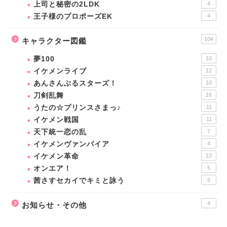
上司と秘密の2LDK
4
王子様のプロポーズEK
4
104
キャラクター図鑑
夢100
10
イケメンライブ
12
あんさんぶるスターズ！
10
刀剣乱舞
16
うたの☆プリンスさまっ♪
11
イケメン戦国
11
天下統一恋の乱
7
イケメンヴァンパイア
4
イケメン革命
13
オンエア！
5
茜さすセカイでキミと詠う
5
4
お知らせ・その他