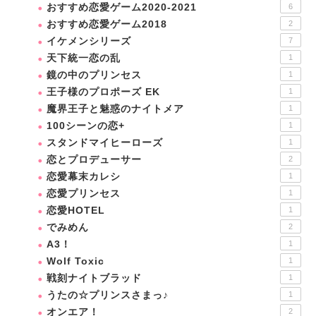
おすすめ恋愛ゲーム2020-2021
6
おすすめ恋愛ゲーム2018
2
イケメンシリーズ
7
天下統一恋の乱
1
鏡の中のプリンセス
1
王子様のプロポーズ EK
1
魔界王子と魅惑のナイトメア
1
100シーンの恋+
1
スタンドマイヒーローズ
1
恋とプロデューサー
2
恋愛幕末カレシ
1
恋愛プリンセス
1
恋愛HOTEL
1
でみめん
2
A3！
1
Wolf Toxic
1
戦刻ナイトブラッド
1
うたの☆プリンスさまっ♪
1
オンエア！
2