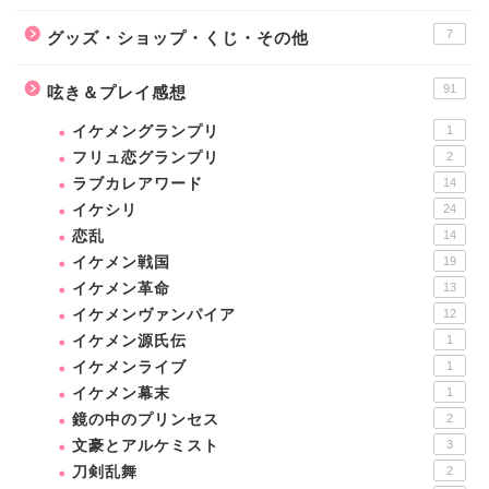
7
グッズ・ショップ・くじ・その他
91
呟き＆プレイ感想
イケメングランプリ
1
フリュ恋グランプリ
2
ラブカレアワード
14
イケシリ
24
恋乱
14
イケメン戦国
19
イケメン革命
13
イケメンヴァンパイア
12
イケメン源氏伝
1
イケメンライブ
1
イケメン幕末
1
鏡の中のプリンセス
2
文豪とアルケミスト
3
刀剣乱舞
2