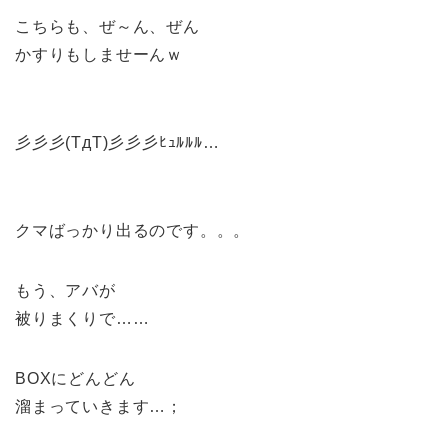
こちらも、ぜ～ん、ぜん
かすりもしませーんｗ
彡彡彡(TдT)彡彡彡ﾋｭﾙﾙﾙ…
クマばっかり出るのです。。。
もう、アバが
被りまくりで……
BOXにどんどん
溜まっていきます…；