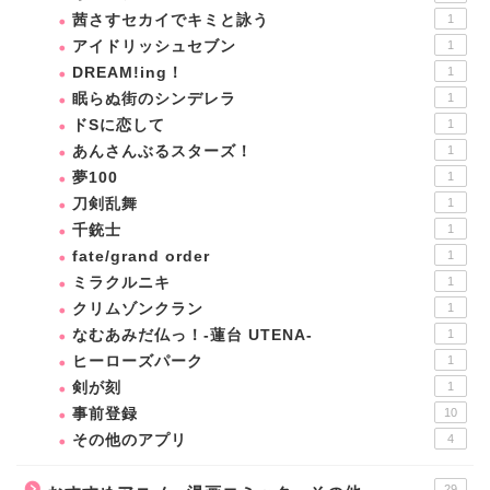
茜さすセカイでキミと詠う
1
アイドリッシュセブン
1
DREAM!ing！
1
眠らぬ街のシンデレラ
1
ドSに恋して
1
あんさんぶるスターズ！
1
夢100
1
刀剣乱舞
1
千銃士
1
fate/grand order
1
ミラクルニキ
1
クリムゾンクラン
1
なむあみだ仏っ！-蓮台 UTENA-
1
ヒーローズパーク
1
剣が刻
1
事前登録
10
その他のアプリ
4
29